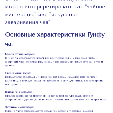
можно интерпретировать как "чайное
мастерство" или "искусство
заваривания чая"
Основные характеристики Гунфу
ча:
Многократные заварки:
В Гунфу ча используется небольшое количество чая и много воды, чтобы
заваривать чай несколько раз, каждый раз раскрывая новые оттенки вкуса и
аромата.
Специальная посуда:
Используется специальный набор чайной посуды, включая чайник, чахай
(сливник), чашки для вдыхания аромата и чашки для питья, а также другие
инструменты.
Внимание к деталям:
Процесс заваривания требует внимания к температуре воды, времени
заваривания и другим деталям, чтобы извлечь максимальный вкус и аромат чая.
Эстетика и атмосфера:
Гунфу ча часто сопровождается созданием особой атмосферы, включая