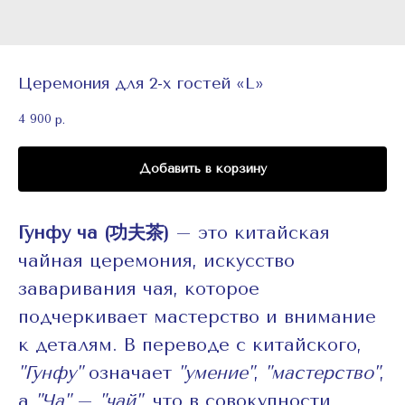
Церемония для 2-х гостей «L»
4 900
р.
Добавить в корзину
Гунфу ча (功夫茶)
– это китайская
чайная церемония, искусство
заваривания чая, которое
подчеркивает мастерство и внимание
к деталям. В переводе с китайского,
"Гунфу"
означает
"умение"
,
"мастерство"
,
а
"Ча"
–
"чай"
, что в совокупности