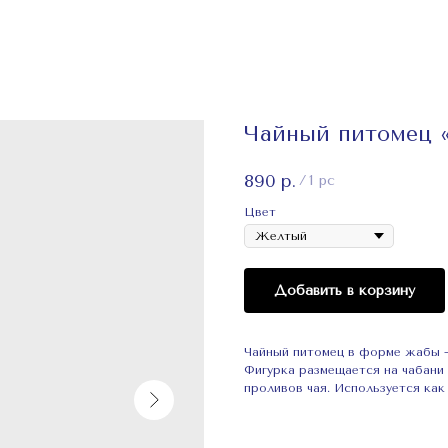
Чайный питомец 
890
р.
/
1 pc
Цвет
Добавить в корзину
Чайный питомец в форме жабы —
Фигурка размещается на чабани
проливов чая. Используется как