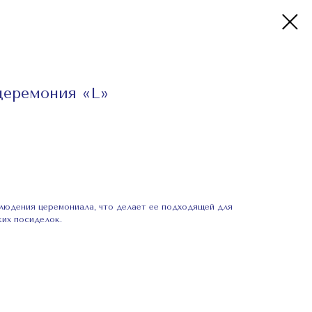
церемония «L»
блюдения церемониала, что делает ее подходящей для
их посиделок.