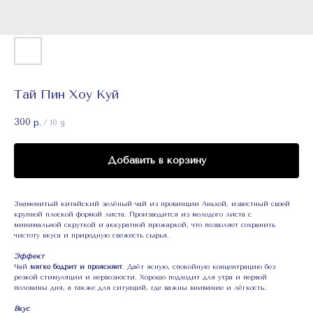
Тай Пин Хоу Куй
300
р.
/
10 g
Добавить в корзину
Знаменитый китайский зелёный чай из провинции Аньхой, известный своей
крупной плоской формой листа. Производится из молодого листа с
минимальной скруткой и аккуратной прожаркой, что позволяет сохранить
чистоту вкуса и природную свежесть сырья.
Эффект
Чай
мягко бодрит и проясняет
. Даёт ясную, спокойную концентрацию без
резкой стимуляции и нервозности. Хорошо подходит для утра и первой
половины дня, а также для ситуаций, где важны внимание и лёгкость.
Вкус