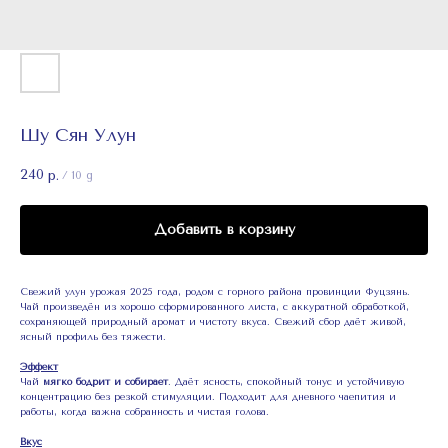
Шу Сян Улун
240
р.
/
10 g
Добавить в корзину
Свежий улун урожая 2025 года, родом с горного района провинции Фуцзянь.
Чай произведён из хорошо сформированного листа, с аккуратной обработкой,
сохраняющей природный аромат и чистоту вкуса. Свежий сбор даёт живой,
ясный профиль без тяжести.
Эффект
Чай
мягко бодрит и собирает
. Даёт ясность, спокойный тонус и устойчивую
концентрацию без резкой стимуляции. Подходит для дневного чаепития и
работы, когда важна собранность и чистая голова.
Вкус