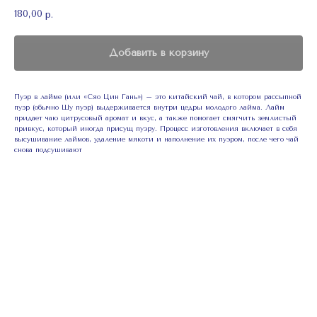
180,00
р.
Добавить в корзину
Пуэр в лайме (или «Сяо Цин Гань») – это китайский чай, в котором рассыпной
пуэр (обычно Шу пуэр) выдерживается внутри цедры молодого лайма. Лайм
придает чаю цитрусовый аромат и вкус, а также помогает смягчить землистый
привкус, который иногда присущ пуэру. Процесс изготовления включает в себя
высушивание лаймов, удаление мякоти и наполнение их пуэром, после чего чай
снова подсушивают